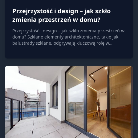
Przejrzystość i design – jak szkło
zmienia przestrzeń w domu?
Przejrzystość i design – jak szkło zmienia przestrzeń w
domu? Szklane elementy architektoniczne, takie jak
balustrady szklane, odgrywają kluczową rolę w
kształtowaniu nowoczesnych wnętrz. Ich
transparentność pozwala na swobodny przepływ
światła, co optycznie powiększa przestrzeń i nadaje jej
lekkości. W szczególności balustrady szklane bez ramy,
dzięki swojej minimalistycznej formie, doskonale
wpisują się w estetykę współczesnych aranżacji,
podkreślając ich nowoczesny charakter.