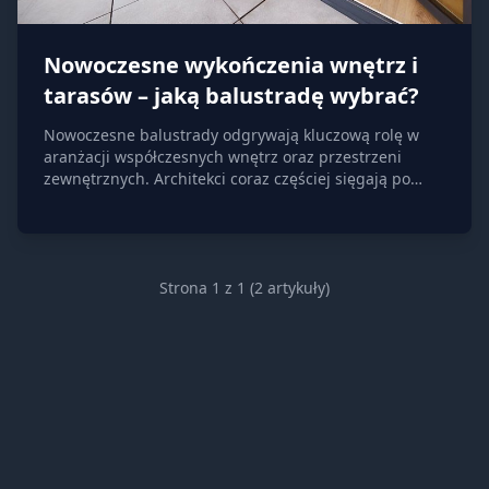
Nowoczesne wykończenia wnętrz i
tarasów – jaką balustradę wybrać?
Nowoczesne balustrady odgrywają kluczową rolę w
aranżacji współczesnych wnętrz oraz przestrzeni
zewnętrznych. Architekci coraz częściej sięgają po
rozwiązania, które łączą estetykę z funkcjonalnością, a
balustrady szklane stają się nieodłącznym elementem
tego trendu. Ich subtelny wygląd i zdolność do
harmonijnego łączenia z różnymi stylami sprawiają, że
są wybierane zarówno do nowoczesnych, jak i bardziej
Strona 1 z 1 (2 artykuły)
klasycznych projektów. Użytkownicy cenią je za
możliwość zachowania przestronności i
przepuszczania światła, co jest szczególnie ważne w
mniejszych pomieszczeniach i na tarasach.